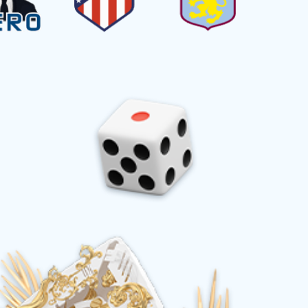
数据隐私始终处于安全状态。
全天候监控