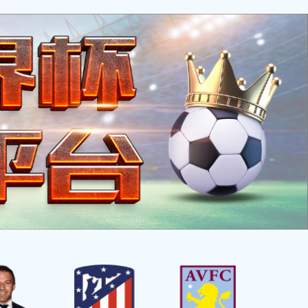
立即注册
数据洞察
全维度数据支持，辅助理解赛事走势。