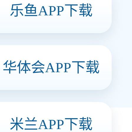
数据加密保护
应用采用 SSL 协议加密技术，全程保护账户登录与
用户数据，打造安全可靠的赛事平台。