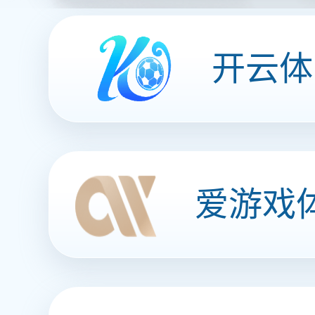
断线重连机制上线，保障赛
基础架构升级，为 爱游戏平
整合爱游戏
极速体验
操作迅速、无卡顿、启动响应流畅，满足快节奏观
赛需求。