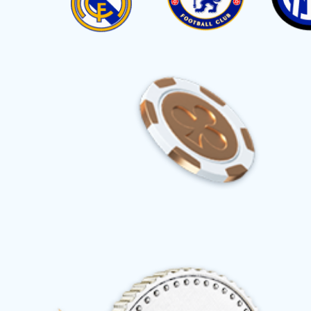
爱游戏平台以严谨的数据加
银行级加密