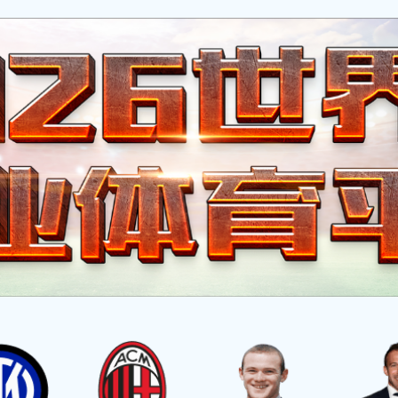
App
关于我们
体育头条
爱游戏平台 App 功能亮点
随时随地，掌握爱游戏平台精彩赛事脉动
互动社区
聚集热爱体育的用户群体，共享观点与激情。