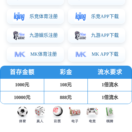
Here we go！罗马诺：皇马
将签下B席，36小时光速敲定
交易
2026-06-12 15:03
44 次阅读
首页
/
体育头条
欧洲足坛转会市场再掀波澜。据知名转会专家罗马诺
以标志性的“Here we go”确认，皇家马德里将在短短
36小时内火速敲定曼城中场贝尔纳多·席尔瓦（B席）
的转会交易。这一光速运作不仅震惊了足坛，也让伯
纳乌的新赛季蓝图瞬间明朗。据悉，皇马管理层在察
觉到曼城可能放人的微妙信号后，立即行动，以令人
咋舌的效率完成了谈判。